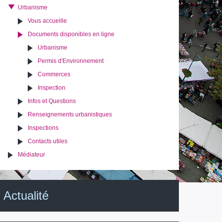
Urbanisme
Vous accueille
Documents disponibles en ligne
Urbanisme
Permis d'Environnement
Commerces
Inspection
Infos et Questions
Renseignements urbanistiques
Inspections
Contacts utiles
Médiateur
Actualité