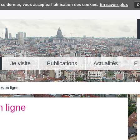
ce dernier, vous acceptez l'utilisation des cookies.
En savoir plus
O
Je visite
Publications
Actualités
E-
es en ligne
 ligne