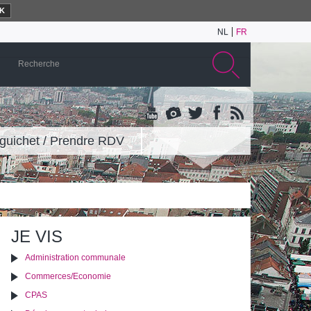
K
NL
FR
guichet / Prendre RDV
JE VIS
Administration communale
Commerces/Economie
CPAS