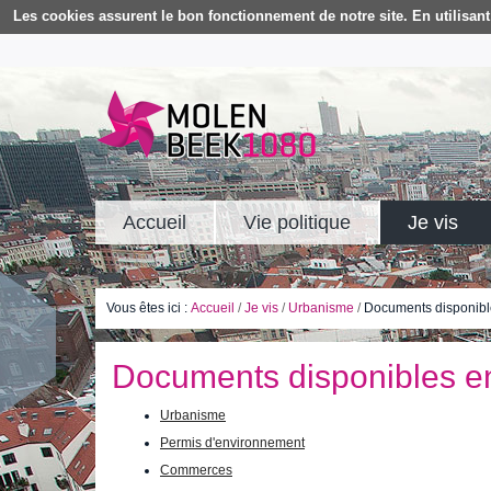
Les cookies assurent le bon fonctionnement de notre site. En utilisant 
Accueil
Vie politique
Je vis
Vous êtes ici :
Accueil
/
Je vis
/
Urbanisme
/
Documents disponibl
Documents disponibles en
Urbanisme
Permis d'environnement
Commerces