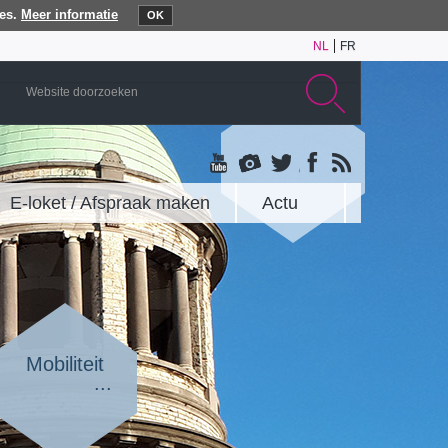
es.
Meer informatie
OK
NL
FR
E-loket / Afspraak maken
Actu
Mobiliteit
...