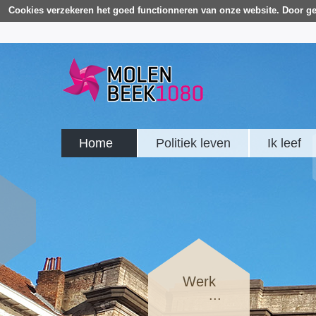
Cookies verzekeren het goed functionneren van onze website. Door ge
Home
Politiek leven
Ik leef
Werk
...