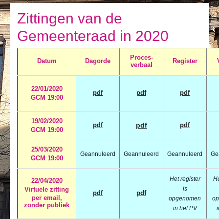
Ik leef
Zittingen van de
Ik bezoek
Gemeenteraad in 2020
Publicaties
Proces-
Datum
Dagorde
Register
Actualiteiten
verbaal
E-loket / Afspraak maken
22/01/2020
pdf
pdf
pdf
GCM 19:00
Actu
19/02/2020
pdf
pdf
pdf
GCM 19:00
25/03/2020
Geannuleerd
Geannuleerd
Geannuleerd
Ge
GCM 19:00
Het register
He
22/04/2020
is
Virtuele zitting
pdf
pdf
per email,
opgenomen
o
zonder publiek
in het PV
i