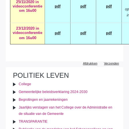
25/11/2020 in
videoconferentie
pdf
pdf
pdf
o
om 16u00
i
23/12/2020 in
videoconferentie
pdf
pdf
pdf
om 16u00
Document
Afdrukken
Verzenden
acties
POLITIEK LEVEN
College
Gemeentelijke beleidsverklaring 2024-2030
Begrotingen en jaarrekeningen
Jaarlijks verslagen van het College over de Administratie en
de situatie van de Gemeente
TRANSPARANTIE