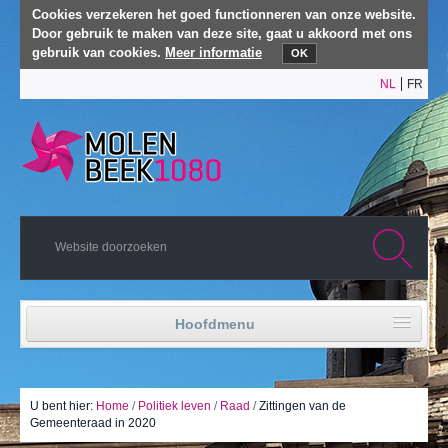
Cookies verzekeren het goed functionneren van onze website.
Door gebruik te maken van deze site, gaat u akkoord met ons
gebruik van cookies.
Meer informatie
OK
NL
FR
Hoofdmenu
Home
Politiek leven
U bent hier:
Home
/
Politiek leven
/
Raad
/
Zittingen van de
Gemeenteraad in 2020