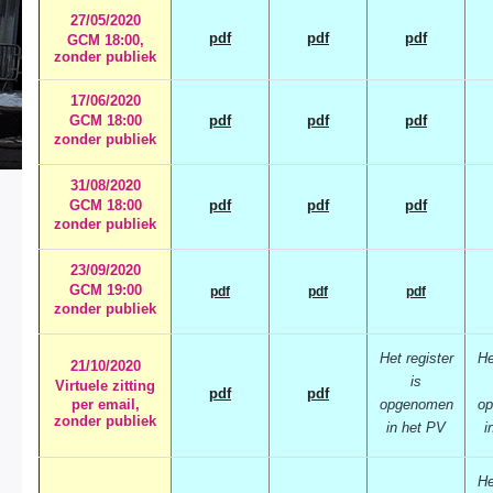
27/05/2020
pdf
pdf
pdf
GCM 18:00,
zonder publiek
17/06/2020
GCM 18:00
pdf
pdf
pdf
zonder publiek
31/08/2020
GCM 18:00
pdf
pdf
pdf
zonder publiek
23/09/2020
GCM 19:00
pdf
pdf
pdf
zonder publiek
Het register
He
21/10/2020
is
Virtuele zitting
pdf
pdf
opgenomen
o
per email,
zonder publiek
in het PV
i
He