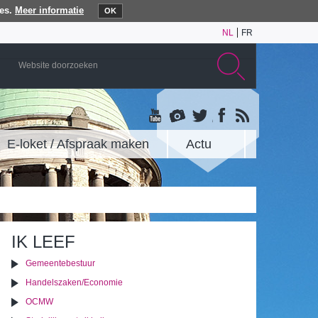
es.
Meer informatie
OK
NL
FR
E-loket / Afspraak maken
Actu
IK LEEF
Gemeentebestuur
Handelszaken/Economie
OCMW