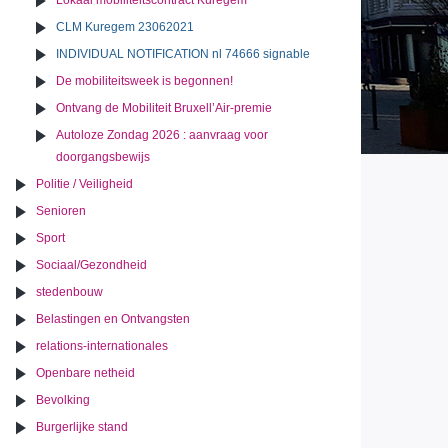
Lokaal mobiliteitscontract Kuregem
CLM Kuregem 23062021
INDIVIDUAL NOTIFICATION nl 74666 signable
De mobiliteitsweek is begonnen!
Ontvang de Mobiliteit Bruxell’Air-premie
Autoloze Zondag 2026 : aanvraag voor
doorgangsbewijs
Politie / Veiligheid
Senioren
Sport
Sociaal/Gezondheid
stedenbouw
Belastingen en Ontvangsten
relations-internationales
Openbare netheid
Bevolking
Burgerlijke stand