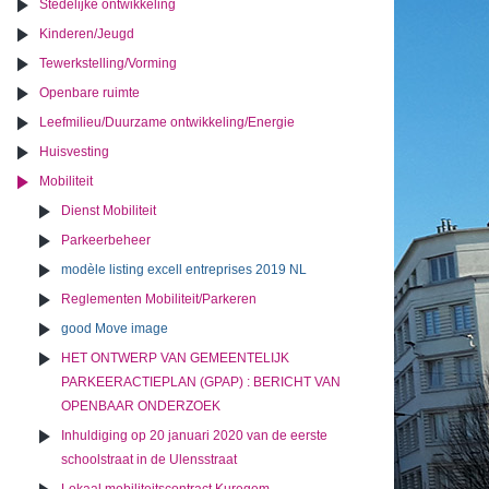
Stedelijke ontwikkeling
Kinderen/Jeugd
Tewerkstelling/Vorming
Openbare ruimte
Leefmilieu/Duurzame ontwikkeling/Energie
Huisvesting
Mobiliteit
Dienst Mobiliteit
Parkeerbeheer
modèle listing excell entreprises 2019 NL
Reglementen Mobiliteit/Parkeren
good Move image
HET ONTWERP VAN GEMEENTELIJK
PARKEERACTIEPLAN (GPAP) : BERICHT VAN
OPENBAAR ONDERZOEK
Inhuldiging op 20 januari 2020 van de eerste
schoolstraat in de Ulensstraat