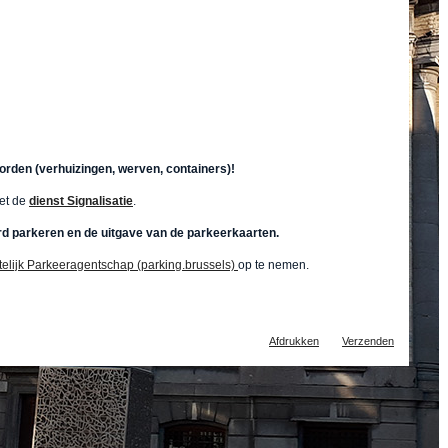
sborden (verhuizingen, werven, containers)!
met de
dienst Signalisatie
.
eerd parkeren en de uitgave van de parkeerkaarten.
elijk Parkeeragentschap (parking.brussels)
op te nemen.
Document
Afdrukken
Verzenden
acties