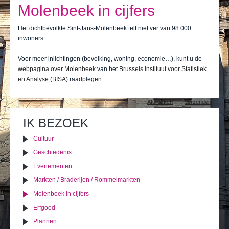
Ik leef
Molenbeek in cijfers
Ik bezoek
Het dichtbevolkte Sint-Jans-Molenbeek telt niet ver van 98.000
inwoners.
Publicaties
Voor meer inlichtingen (bevolking, woning, economie…), kunt u de
Actualiteiten
webpagina over Molenbeek
van het
Brussels Instituut voor Statistiek
en Analyse (BISA)
raadplegen.
E-loket / Afspraak maken
Document
Afdrukken
Verzenden
acties
Actu
IK BEZOEK
Cultuur
Geschiedenis
Evenementen
Markten / Braderijen / Rommelmarkten
Molenbeek in cijfers
Erfgoed
Plannen