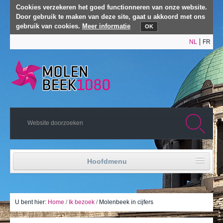
Cookies verzekeren het goed functionneren van onze website.
Door gebruik te maken van deze site, gaat u akkoord met ons
gebruik van cookies.
Meer informatie
OK
NL
FR
Hoofdmenu
Home
Politiek leven
U bent hier:
Home
/
Ik bezoek
/
Molenbeek in cijfers