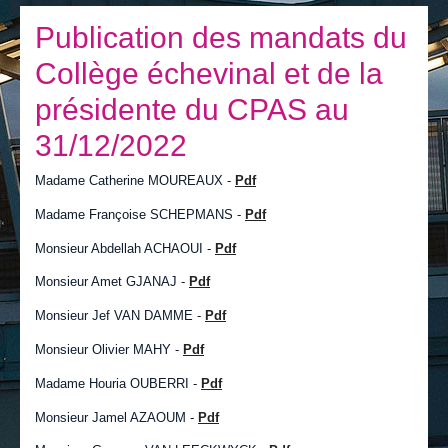
Je vis
Publication des mandats du
Je visite
Collège échevinal et de la
Publications
présidente du CPAS au
Actualités
31/12/2022
E-guichet / Prendre RDV
Madame Catherine MOUREAUX -
Pdf
Actualités
Madame Françoise SCHEPMANS -
Pdf
Monsieur Abdellah ACHAOUI -
Pdf
Monsieur Amet GJANAJ -
Pdf
Monsieur Jef VAN DAMME -
Pdf
Monsieur Olivier MAHY -
Pdf
Madame Houria OUBERRI -
Pdf
Monsieur Jamel AZAOUM -
Pdf