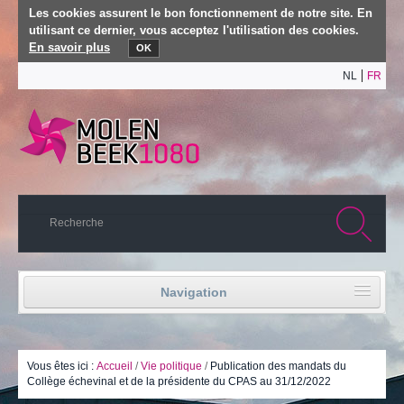
Les cookies assurent le bon fonctionnement de notre site. En
utilisant ce dernier, vous acceptez l'utilisation des cookies.
En savoir plus
OK
NL
FR
Navigation
Accueil
Vie politique
Vous êtes ici :
Accueil
/
Vie politique
/
Publication des mandats du
Collège échevinal et de la présidente du CPAS au 31/12/2022