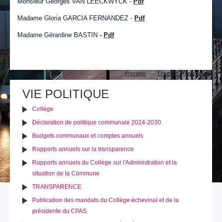
Monsieur Georges VAN LEECKWYCK -
Pdf
Madame Gloria GARCIA FERNANDEZ -
Pdf
Madame Gérardine BASTIN
-
Pdf
Actions
Imprimer
Envoyer cette page
sur
le
VIE POLITIQUE
document
Collège
Déclaration de politique communale 2024-2030
Budgets communaux et comptes annuels
Rapports annuels sur la transparence
Rapports annuels du Collège sur l'Administration et la
situation de la Commune
TRANSPARENCE
Publication des mandats du Collège échevinal et de la
présidente du CPAS