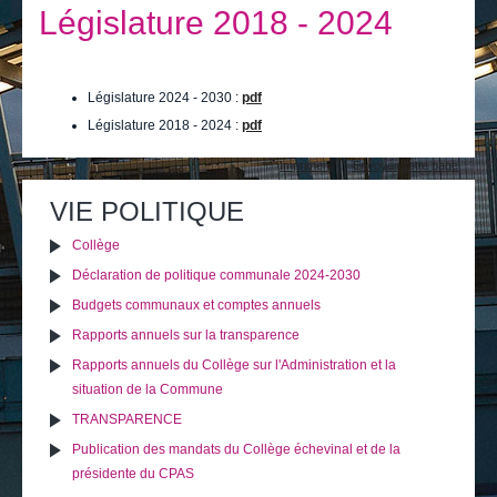
Je vis
Législature 2018 - 2024
Je visite
Publications
Législature 2024 - 2030 :
pdf
Législature 2018 - 2024 :
pdf
Actualités
Actions
Imprimer
Envoyer cette page
sur
E-guichet / Prendre RDV
le
VIE POLITIQUE
document
Actualités
Collège
Déclaration de politique communale 2024-2030
Budgets communaux et comptes annuels
Rapports annuels sur la transparence
Rapports annuels du Collège sur l'Administration et la
situation de la Commune
TRANSPARENCE
Publication des mandats du Collège échevinal et de la
présidente du CPAS