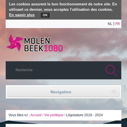
Les cookies assurent le bon fonctionnement de notre site. En
utilisant ce dernier, vous acceptez l'utilisation des cookies.
En savoir plus
OK
NL
FR
Navigation
Accueil
Vie politique
Vous êtes ici :
Accueil
/
Vie politique
/
Législature 2018 - 2024