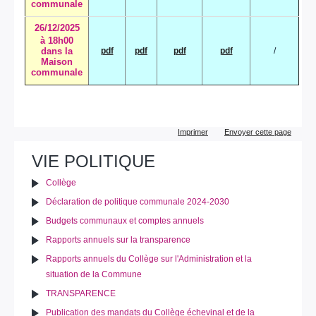
communale
26/12/2025
à 18h00
dans la
pdf
pdf
pdf
pdf
/
Maison
communale
Actions
Imprimer
Envoyer cette page
sur
le
VIE POLITIQUE
document
Collège
Déclaration de politique communale 2024-2030
Budgets communaux et comptes annuels
Rapports annuels sur la transparence
Rapports annuels du Collège sur l'Administration et la
situation de la Commune
TRANSPARENCE
Publication des mandats du Collège échevinal et de la