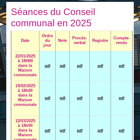
Je vis
Séances du Conseil
Je visite
communal en 2025
Publications
Ordre
Procès-
Compte-
Actualités
Date
du
Note
Registre
verbal
rendu
jour
E-guichet / Prendre RDV
22/01/2025
à 18H00
Actualités
dans la
pdf
pdf
pdf
pdf
pdf
Maison
communale
19/02/2025
à 18h00
dans la
pdf
pdf
pdf
pdf
pdf
Maison
communale
12/03/2025
à 18h00
dans la
pdf
pdf
pdf
pdf
pdf
Maison
communale