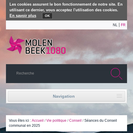
Les cookies assurent le bon fonctionnement de notre site. En
utilisant ce dernier, vous acceptez l'utilisation des cookies.
En savoir plus
OK
NL
FR
Navigation
Accueil
Vie politique
Vous êtes ici :
Accueil
/
Vie politique
/
Conseil
/
Séances du Conseil
communal en 2025