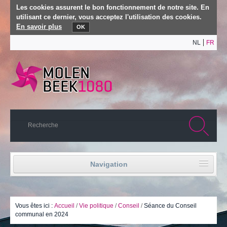
Les cookies assurent le bon fonctionnement de notre site. En
utilisant ce dernier, vous acceptez l'utilisation des cookies.
En savoir plus
OK
NL
FR
Navigation
Accueil
Vie politique
Vous êtes ici :
Accueil
/
Vie politique
/
Conseil
/
Séance du Conseil
communal en 2024