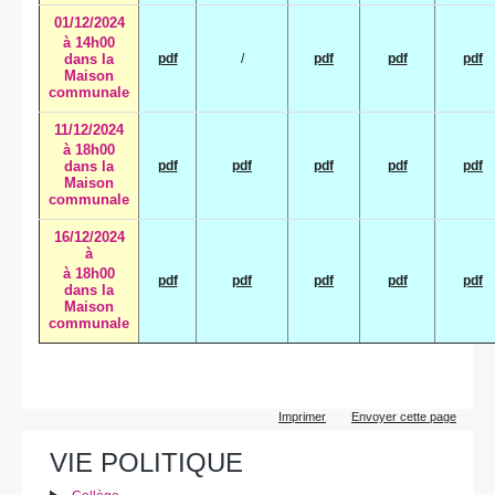
01/12/2024
à 14h00
dans la
pdf
/
pdf
pdf
pdf
Maison
communale
11/12/2024
à 18h00
dans la
pdf
pdf
pdf
pdf
pdf
Maison
communale
16/12/2024
à
à 18h00
pdf
pdf
pdf
pdf
pdf
dans la
Maison
communale
Actions
Imprimer
Envoyer cette page
sur
le
VIE POLITIQUE
document