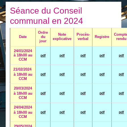
Je vis
Séance du Conseil
Je visite
communal en 2024
Publications
Ordre
Note
Procès-
Compte
Actualités
Date
du
Registre
explicative
verbal
rendu
jour
E-guichet / Prendre RDV
24/01/2024
à 18h00 au
pdf
pdf
pdf
pdf
pdf
Actualités
CCM
21/02/2024
à 18h00 au
pdf
pdf
pdf
pdf
pdf
CCM
20/03/2024
à 18h00 au
pdf
pdf
pdf
pdf
pdf
CCM
24/04/2024
à 18h00 au
pdf
pdf
pdf
pdf
pdf
CCM
29/05/2024