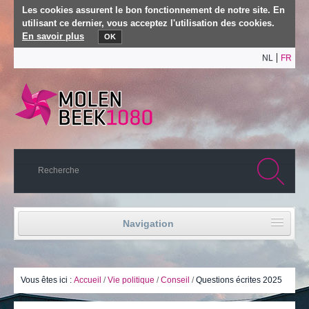
Les cookies assurent le bon fonctionnement de notre site. En
utilisant ce dernier, vous acceptez l'utilisation des cookies.
En savoir plus
OK
NL
FR
Navigation
Accueil
Vie politique
Vous êtes ici :
Accueil
/
Vie politique
/
Conseil
/
Questions écrites 2025