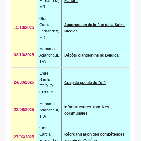
Fernandez,
Flandre
MR
Gloria
Garcia
Suppression de la fête de la Saint-
15/10/2025
Fernandez,
Nicolas
MR
Mohamed
02/10/2025
Adahchour,
Dépôts clandestins bd Belgica
TFA
Emre
Sumlu,
24/09/2025
Coup de gueule de l'été
ECOLO
GROEN
Mohamed
Infrastructures sportives
22/09/2025
Adahchour,
communales
TFA
Gloria
Garcia
Réorganisation des compétences
27/06/2025
Fernandez,
au sein du Collège