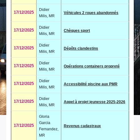
Didier
17/12/2025
Véhicules 2 roues abandonnés
Milis, MR
Didier
17/12/2025
Chèques sport
Milis, MR
Didier
17/12/2025
Dépôts clandestins
Milis, MR
Didier
17/12/2025
Opérations containers propreté
Milis, MR
Didier
17/12/2025
Accessibilité piscine aux PMR
Milis, MR
Didier
17/12/2025
Appel à projet jeunesse 2025-2026
Milis, MR
Gloria
Garcia
17/12/2025
Revenus cadastraux
Fernandez,
MR