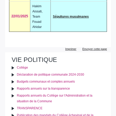
Hakim
Aissati,
22/01/2025
Team
Sépultures musulmanes
Fouad
Ahidar
Actions
Imprimer
Envoyer cette page
sur
le
VIE POLITIQUE
document
Collège
Déclaration de politique communale 2024-2030
Budgets communaux et comptes annuels
Rapports annuels sur la transparence
Rapports annuels du Collège sur l'Administration et la
situation de la Commune
TRANSPARENCE
Publication des mandats du Collège échevinal et de la