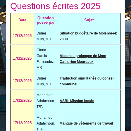
Je vis
Questions écrites 2025
Je visite
Question
Date
Sujet
posée par
Publications
Didier
Situation budgétaire de Molenbeek
17/12/2025
Actualités
Milis, MR
2030
E-guichet / Prendre RDV
Gloria
Garcia
Absence prolongée de Mme
17/12/2025
Actualités
Fernandez,
Catherine Moureaux
MR
Didier
Traduction simultanée du conseil
17/12/2025
Milis, MR
communal
Mohamed
17/12/2025
Adahchour,
ASBL Mission locale
TFA
Mohamed
17/12/2025
Adahchour,
Manque de vêtements de travail
TFA