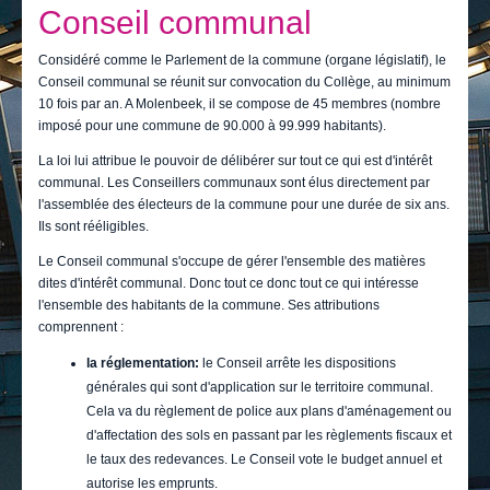
Je vis
Conseil communal
Je visite
Considéré comme le Parlement de la commune (organe législatif), le
Conseil communal se réunit sur convocation du Collège, au minimum
Publications
10 fois par an. A Molenbeek, il se compose de 45 membres (nombre
imposé pour une commune de 90.000 à 99.999 habitants).
Actualités
La loi lui attribue le pouvoir de délibérer sur tout ce qui est d'intérêt
communal. Les Conseillers communaux sont élus directement par
E-guichet / Prendre RDV
l'assemblée des électeurs de la commune pour une durée de six ans.
Ils sont rééligibles.
Actualités
Le Conseil communal s'occupe de gérer l'ensemble des matières
dites d'intérêt communal. Donc tout ce donc tout ce qui intéresse
l'ensemble des habitants de la commune. Ses attributions
comprennent :
la réglementation:
le Conseil arrête les dispositions
générales qui sont d'application sur le territoire communal.
Cela va du règlement de police aux plans d'aménagement ou
d'affectation des sols en passant par les règlements fiscaux et
le taux des redevances. Le Conseil vote le budget annuel et
autorise les emprunts.