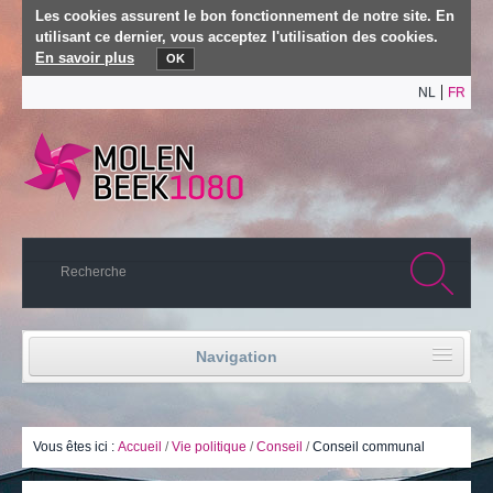
Les cookies assurent le bon fonctionnement de notre site. En
utilisant ce dernier, vous acceptez l'utilisation des cookies.
En savoir plus
OK
NL
FR
Navigation
Accueil
Vie politique
Vous êtes ici :
Accueil
/
Vie politique
/
Conseil
/
Conseil communal