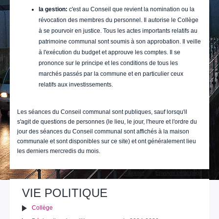
la gestion:
c'est au Conseil que revient la nomination ou la
révocation des membres du personnel. Il autorise le Collège
à se pourvoir en justice. Tous les actes importants relatifs au
patrimoine communal sont soumis à son approbation. Il veille
à l'exécution du budget et approuve les comptes. Il se
prononce sur le principe et les conditions de tous les
marchés passés par la commune et en particulier ceux
relatifs aux investissements.
Les séances du Conseil communal sont publiques, sauf lorsqu'il
s'agit de questions de personnes (le lieu, le jour, l'heure et l'ordre du
jour des séances du Conseil communal sont affichés à la maison
communale et sont disponibles sur ce site) et ont généralement lieu
les derniers mercredis du mois.
Actions
Imprimer
Envoyer cette page
sur
le
VIE POLITIQUE
document
Collège