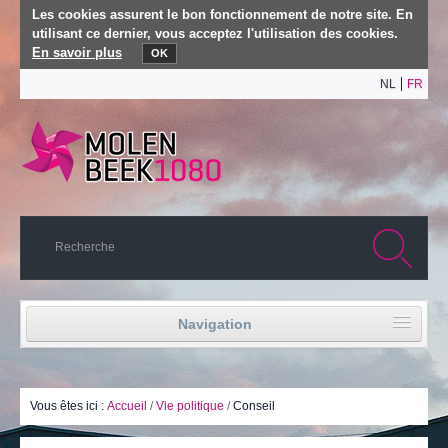
Les cookies assurent le bon fonctionnement de notre site. En
utilisant ce dernier, vous acceptez l'utilisation des cookies.
En savoir plus
OK
NL
FR
Navigation
Accueil
Vie politique
Vous êtes ici :
Accueil
/
Vie politique
/
Conseil