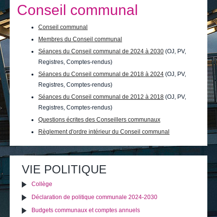
Je vis
Conseil communal
Je visite
Conseil communal
Membres du Conseil communal
Publications
Séances du Conseil communal de 2024 à 2030
(OJ, PV,
Actualités
Registres, Comptes-rendus)
Séances du Conseil communal de 2018 à 2024
(OJ, PV,
E-guichet / Prendre RDV
Registres, Comptes-rendus)
Séances du Conseil communal de 2012 à 2018
(OJ, PV,
Actualités
Registres, Comptes-rendus)
Questions écrites des Conseillers communaux
Règlement d'ordre intérieur du Conseil communal
Actions
Imprimer
Envoyer cette page
sur
le
VIE POLITIQUE
document
Collège
Déclaration de politique communale 2024-2030
Budgets communaux et comptes annuels