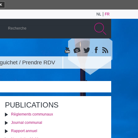
K
NL
FR
guichet / Prendre RDV
PUBLICATIONS
Règlements communaux
Journal communal
Rapport annuel