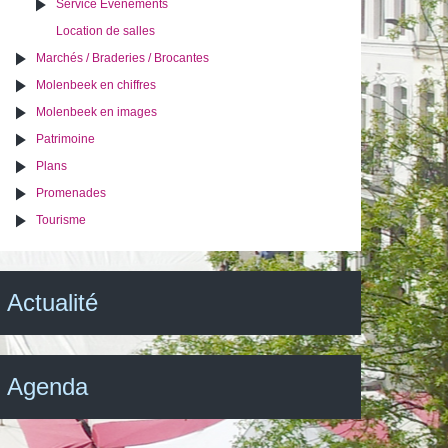
Service Evénements
Location de salles
Marchés / Braderies / Brocantes
Molenbeek en chiffres
Molenbeek en images
Patrimoine
Plans
Promenades
Tourisme
Actualité
Agenda