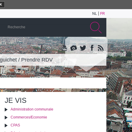
K
NL
FR
guichet / Prendre RDV
JE VIS
Administration communale
Commerces/Economie
CPAS