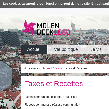
Les cookies assurent le bon fonctionnement de notre site. En utilisant 
Accueil
Vie politique
Je vis
Vous êtes ici :
Accueil
/
Je vis
/
Taxes et Recettes
Taxes et Recettes
Taxes communales et contentieux fiscal
Recette communale (Caisse communale)