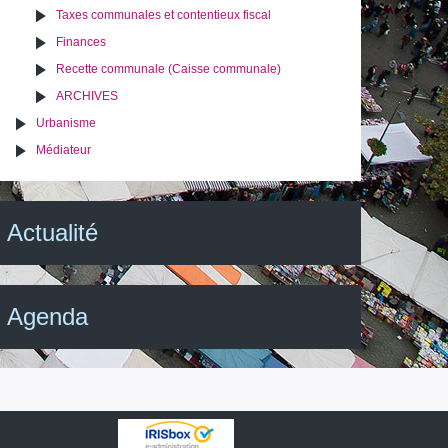
Taxes communales et contentieux fiscal
Finances
Recette communale (Caisse communale)
ARCHIVES
Urbanisme
Médiateur
Actualité
Agenda