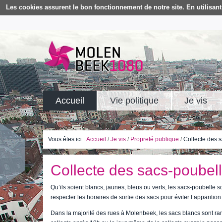
Les cookies assurent le bon fonctionnement de notre site. En utilisant 
Accueil
Vie politique
Je vis
Vous êtes ici :
Accueil
/
Je vis
/
Propreté publique
/
Collecte des 
Collecte des sacs-poubel
Qu’ils soient blancs, jaunes, bleus ou verts, les sacs-poubelle s
respecter les horaires de sortie des sacs pour éviter l’apparitio
Dans la majorité des rues à Molenbeek, les sacs blancs sont ramas