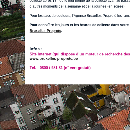
collecte après 18h ou le jour même de la collecte avant le passa
d’autres moments de la semaine et de la journée (en soirée) !
Pour les sacs de couleurs, l’Agence Bruxelles-Propreté les rama
Pour connaître les jours et les heures de collecte dans votre
Bruxelles-Propreté
.
Infos :
Site Internet (qui dispose d’un moteur de recherche des 
www.bruxelles-proprete.be
Tél. :
0800 / 981 81 (n° vert gratuit)