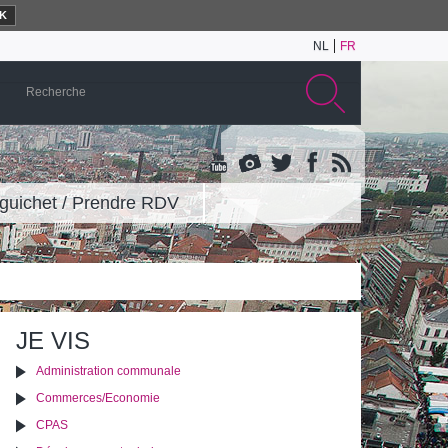
K
NL
FR
guichet / Prendre RDV
JE VIS
Administration communale
Commerces/Economie
CPAS