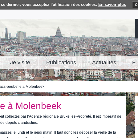
ce dernier, vous acceptez l'utilisation des cookies.
En savoir plus
O
Je visite
Publications
Actualités
E-
sacs-poubelle à Molenbeek
le à Molenbeek
ont collectés par l’Agence régionale Bruxelles-Propreté. Il est impératif de
n de dépôts clandestins.
sés le lundi et le jeudi matin. Il faut donc les déposer la veille de la