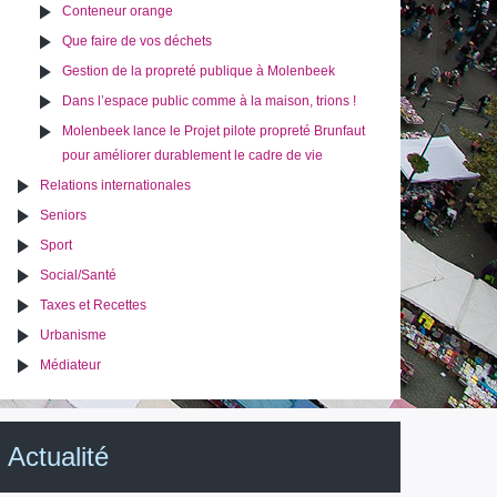
Conteneur orange
Que faire de vos déchets
Gestion de la propreté publique à Molenbeek
Dans l’espace public comme à la maison, trions !
Molenbeek lance le Projet pilote propreté Brunfaut
pour améliorer durablement le cadre de vie
Relations internationales
Seniors
Sport
Social/Santé
Taxes et Recettes
Urbanisme
Médiateur
Actualité