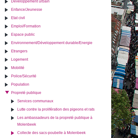
Développement urbain
Enfance/Jeunesse
Etat civil
Emploi/Formation
Espace public
Environnement/Développement durable/Energie
Etrangers
Logement
Mobilité
Police/Sécurité
Population
Propreté publique
Services communaux
Lutte contre la prolifération des pigeons et rats
Les ambassadeurs de la propreté publique à
Molenbeek
Collecte des sacs-poubelle à Molenbeek