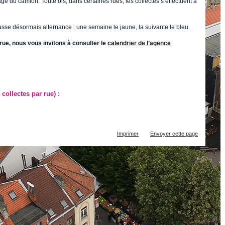
ge du camion. Toutefois, dans certaines rues, les collectes s’effectuent à
sse désormais alternance : une semaine le jaune, la suivante le bleu.
 rue, nous vous invitons à consulter le
calendrier de l’agence
collectes par rue) :
Actions
Imprimer
Envoyer cette page
sur
le
document