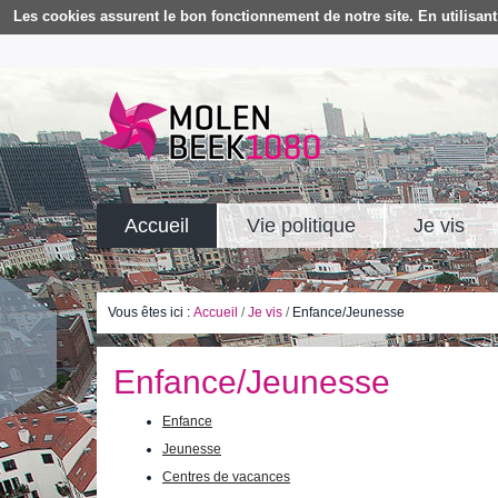
Les cookies assurent le bon fonctionnement de notre site. En utilisant 
Accueil
Vie politique
Je vis
Vous êtes ici :
Accueil
/
Je vis
/
Enfance/Jeunesse
Enfance/Jeunesse
Enfance
Jeunesse
Centres de vacances