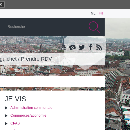
K
NL
FR
guichet / Prendre RDV
JE VIS
Administration communale
Commerces/Economie
CPAS