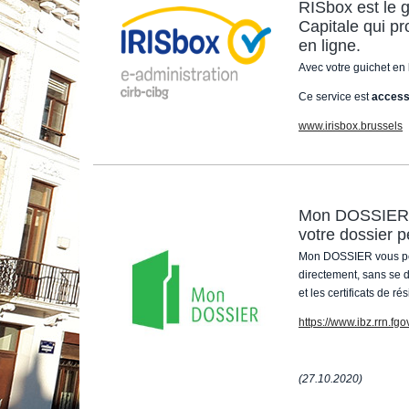
RISbox est le g
Capitale qui p
en ligne.
Avec votre guichet en 
Ce service est
accessi
www.irisbox.brussels
Mon DOSSIER es
votre dossier p
Mon DOSSIER vous perm
directement, sans se 
et les certificats de ré
https://www.ibz.rrn.fgo
(27.10.2020)