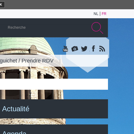
K
NL
FR
guichet / Prendre RDV
Actualité
Agenda